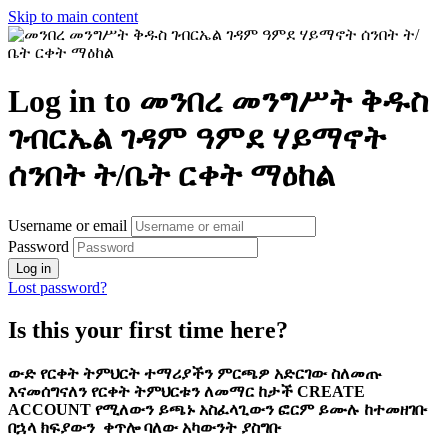
Skip to main content
Log in to መንበረ መንግሥት ቅዱስ
ገብርኤል ገዳም ዓምደ ሃይማኖት
ሰንበት ት/ቤት ርቀት ማዕከል
Username or email
Password
Log in
Lost password?
Is this your first time here?
ውድ የርቀት ትምህርት ተማሪያችን ምርጫዎ አድርገው ስለመጡ
እናመሰግናለን የርቀት ትምህርቱን ለመማር ከታች CREATE
ACCOUNT የሚለውን ይጫኑ አስፈላጊውን ፎርም ይሙሉ ከተመዘገቡ
በኋላ ክፍያውን
ቀጥሎ ባለው አካውንት ያስግቡ