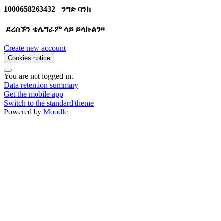
1000658263432
ንግድ ባንክ
ደረሰኙን ቴሌግራም ላይ ይላኩልን፡፡
Create new account
Cookies notice
You are not logged in.
Data retention summary
Get the mobile app
Switch to the standard theme
Powered by
Moodle